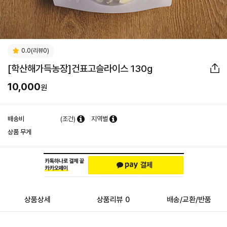
0.0(리뷰0)
[학산해가득농장]건표고슬라이스 130g
10,000
원
배송비
(조건)
지역별
상품 무게
상품상세
상품리뷰 0
배송/교환/반품