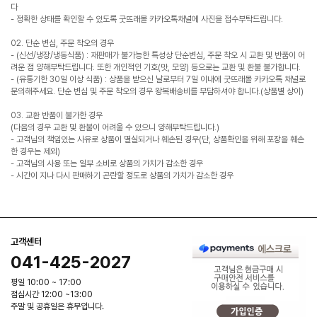
다
- 정확한 상태를 확인할 수 있도록 굿뜨래몰 카카오톡채널에 사진을 접수부탁드립니다.
02. 단순 변심, 주문 착오의 경우
- (신선/냉장/냉동식품) : 재판매가 불가능한 특성상 단순변심, 주문 착오 시 교환 및 반품이 어
려운 점 양해부탁드립니다. 또한 개인적인 기호(맛, 모양) 등으로는 교환 및 환불 불가합니다.
- (유통기한 30일 이상 식품) : 상품을 받으신 날로부터 7일 이내에 굿뜨래몰 카카오톡 채널로
문의해주세요. 단순 변심 및 주문 착오의 경우 왕복배송비를 부담하셔야 합니다.(상품별 상이)
03. 교환 반품이 불가한 경우
(다음의 경우 교환 및 환불이 어려울 수 있으니 양해부탁드립니다.)
- 고객님의 책임있는 사유로 상품이 멸실되거나 훼손된 경우(단, 상품확인을 위해 포장을 훼손
한 경우는 제외)
- 고객님의 사용 또는 일부 소비로 상품의 가치가 감소한 경우
- 시간이 지나 다시 판매하기 곤란할 정도로 상품의 가치가 감소한 경우
고객센터
041-425-2027
평일 10:00 ~ 17:00
점심시간 12:00 ~13:00
주말 및 공휴일은 휴무입니다.