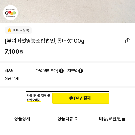
0.0(리뷰0)
[부여버섯영농조합법인]통버섯100g
7,100
원
배송비
개별(비례추가)
지역별
상품 무게
상품상세
상품리뷰 0
배송/교환/반품