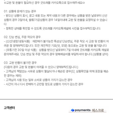
ㅁ교환 및 환불이 필요하신 경우 굿뜨래몰 카카오톡으로 접수해주세요ㅁ
01. 상품에 문제가 있는 경우
- 받으신 상품이 표시, 광고 내용 또는 계약 내용과 다른 경우에는 상품을 받은 날로부터 신선
상품의 경우 3일이내, 쌀류/가공상품의 경우 14일이내에 교환 및 환불을 요청하실 수 있습니
다
- 정확한 상태를 확인할 수 있도록 굿뜨래몰 카카오톡채널에 사진을 접수부탁드립니다.
02. 단순 변심, 주문 착오의 경우
- (신선/냉장/냉동식품) : 재판매가 불가능한 특성상 단순변심, 주문 착오 시 교환 및 반품이 어
려운 점 양해부탁드립니다. 또한 개인적인 기호(맛, 모양) 등으로는 교환 및 환불 불가합니다.
- (유통기한 30일 이상 식품) : 상품을 받으신 날로부터 7일 이내에 굿뜨래몰 카카오톡 채널로
문의해주세요. 단순 변심 및 주문 착오의 경우 왕복배송비를 부담하셔야 합니다.(상품별 상이)
03. 교환 반품이 불가한 경우
(다음의 경우 교환 및 환불이 어려울 수 있으니 양해부탁드립니다.)
- 고객님의 책임있는 사유로 상품이 멸실되거나 훼손된 경우(단, 상품확인을 위해 포장을 훼손
한 경우는 제외)
- 고객님의 사용 또는 일부 소비로 상품의 가치가 감소한 경우
- 시간이 지나 다시 판매하기 곤란할 정도로 상품의 가치가 감소한 경우
고객센터