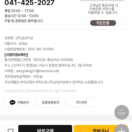
041-425-2027
평일 10:00 ~ 17:00
점심시간 12:00 ~13:00
주말 및 공휴일은 휴무입니다.
상호명 : (주)상상이상
대표이사 : 송임순
사업자등록번호 : 305-86-00160
[사업자정보확인]
통신판매업신고번호 : 제2026-충남아산-0096호
주소 :(31457) 충청남도 아산시 탕정면 용머리길 40, 1동 616호
이메일 : sangsang01@hanmail.net
개인정보취급책임자 : 최은실
굿뜨래몰은 부여군청의 위탁으로 (주)상상이상에서 관리하는 쇼핑몰입니다.
copyright(c) goodtraemall all right reserved
카톡문의
입점제휴문의
PC버전
TOP
바로구매
장바구니