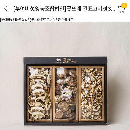
0
[부여버섯영농조합법인]굿뜨래 건표고버섯3종 선물세트
[부여버섯영농조합법인]굿뜨래 건표고버섯3종 선물세트