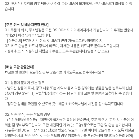
03. 도서산간지역의 경우 택배사 사정에 따라 배송이 불가하거나 추가배송비가 발생할 수 있
습니다.
[주문 취소 및 배송지변경 안내]
01. 주문의 취소, 주소변경은 오전 09:00까지 마이페이지에서 가능합니다. 이후에는 발송처
리되오니 이점 양해부탁드립니다.
- [상품준비] 단계에서만 취소 및 배송지 변경 가능(로그인>마이페이지)
02. 카드 환불은 카드사 정책에 따르며, 자세한 내용은 카드사로 문의부탁드립니다.
- 결제 취소 시 사용하신 적립금과 쿠폰도 모두 복원됩니다.(일정 시간 소요)
[배송 교환 환불안내]
ㅁ교환 및 환불이 필요하신 경우 굿뜨래몰 카카오톡으로 접수해주세요ㅁ
01. 상품에 문제가 있는 경우
- 받으신 상품이 표시, 광고 내용 또는 계약 내용과 다른 경우에는 상품을 받은 날로부터 신선
상품의 경우 3일이내, 쌀류/가공상품의 경우 14일이내에 교환 및 환불을 요청하실 수 있습니
다
- 정확한 상태를 확인할 수 있도록 굿뜨래몰 카카오톡채널에 사진을 접수부탁드립니다.
02. 단순 변심, 주문 착오의 경우
- (신선/냉장/냉동식품) : 재판매가 불가능한 특성상 단순변심, 주문 착오 시 교환 및 반품이 어
려운 점 양해부탁드립니다. 또한 개인적인 기호(맛, 모양) 등으로는 교환 및 환불 불가합니다.
- (유통기한 30일 이상 식품) : 상품을 받으신 날로부터 7일 이내에 굿뜨래몰 카카오톡 채널로
문의해주세요. 단순 변심 및 주문 착오의 경우 왕복배송비를 부담하셔야 합니다.(상품별 상이)