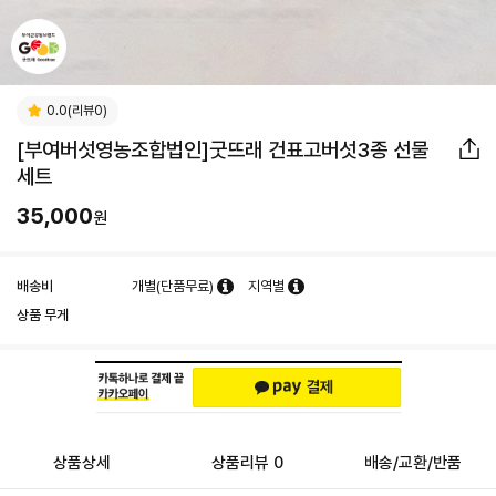
0.0(리뷰0)
[부여버섯영농조합법인]굿뜨래 건표고버섯3종 선물
세트
35,000
원
배송비
개별(단품무료)
지역별
상품 무게
상품상세
상품리뷰 0
배송/교환/반품