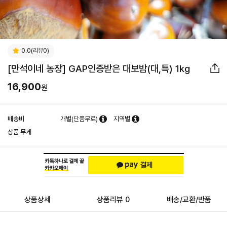
0.0(리뷰0)
[만석이네 농장] GAP인증받은 대보밤(대,특) 1kg
16,900
원
배송비
개별(단품무료)
지역별
상품 무게
상품상세
상품리뷰 0
배송/교환/반품