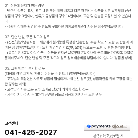
01. 상품에 문제가 있는 경우
- 받으신 상품이 표시, 광고 내용 또는 계약 내용과 다른 경우에는 상품을 받은 날로부터 신선
상품의 경우 3일이내, 쌀류/가공상품의 경우 14일이내에 교환 및 환불을 요청하실 수 있습니
다
- 정확한 상태를 확인할 수 있도록 굿뜨래몰 카카오톡채널에 사진을 접수부탁드립니다.
02. 단순 변심, 주문 착오의 경우
- (신선/냉장/냉동식품) : 재판매가 불가능한 특성상 단순변심, 주문 착오 시 교환 및 반품이 어
려운 점 양해부탁드립니다. 또한 개인적인 기호(맛, 모양) 등으로는 교환 및 환불 불가합니다.
- (유통기한 30일 이상 식품) : 상품을 받으신 날로부터 7일 이내에 굿뜨래몰 카카오톡 채널로
문의해주세요. 단순 변심 및 주문 착오의 경우 왕복배송비를 부담하셔야 합니다.(상품별 상이)
03. 교환 반품이 불가한 경우
(다음의 경우 교환 및 환불이 어려울 수 있으니 양해부탁드립니다.)
- 고객님의 책임있는 사유로 상품이 멸실되거나 훼손된 경우(단, 상품확인을 위해 포장을 훼손
한 경우는 제외)
- 고객님의 사용 또는 일부 소비로 상품의 가치가 감소한 경우
- 시간이 지나 다시 판매하기 곤란할 정도로 상품의 가치가 감소한 경우
고객센터
041-425-2027