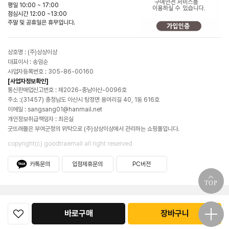
평일 10:00 ~ 17:00
점심시간 12:00 ~13:00
주말 및 공휴일은 휴무입니다.
상호명 : (주)상상이상
대표이사 : 송임순
사업자등록번호 : 305-86-00160
[사업자정보확인]
통신판매업신고번호 : 제2026-충남아산-0096호
주소 :(31457) 충청남도 아산시 탕정면 용머리길 40, 1동 616호
이메일 : sangsang01@hanmail.net
개인정보취급책임자 : 최은실
굿뜨래몰은 부여군청의 위탁으로 (주)상상이상에서 관리하는 쇼핑몰입니다.
copyright(c) goodtraemall all right reserved
카톡문의
입점제휴문의
PC버전
TOP
바로구매
장바구니
굿뜨래몰소개
공지사항
이용약관
이용안내
개인정보처리방침