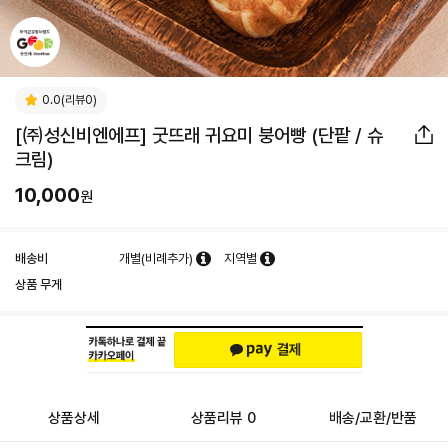
0.0(리뷰0)
[㈜성신비엔에프] 굿뜨래 귀요미 붕어빵 (단팥 / 슈
크림)
10,000
원
배송비
개별(비례추가)
지역별
상품 무게
상품상세
상품리뷰 0
배송/교환/반품