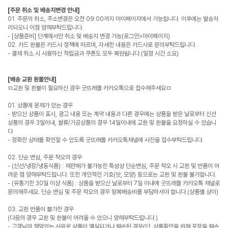
[주문 취소 및 배송지변경 안내]
01. 주문의 취소, 주소변경은 오전 09:00까지 마이페이지에서 가능합니다. 이후에는 발송처
리되오니 이점 양해부탁드립니다.
- [상품준비] 단계에서만 취소 및 배송지 변경 가능(로그인>마이페이지)
02. 카드 환불은 카드사 정책에 따르며, 자세한 내용은 카드사로 문의부탁드립니다.
- 결제 취소 시 사용하신 적립금과 쿠폰도 모두 복원됩니다.(일정 시간 소요)
[배송 교환 환불안내]
ㅁ교환 및 환불이 필요하신 경우 굿뜨래몰 카카오톡으로 접수해주세요ㅁ
01. 상품에 문제가 있는 경우
- 받으신 상품이 표시, 광고 내용 또는 계약 내용과 다른 경우에는 상품을 받은 날로부터 신선
상품의 경우 3일이내, 쌀류/가공상품의 경우 14일이내에 교환 및 환불을 요청하실 수 있습니
다
- 정확한 상태를 확인할 수 있도록 굿뜨래몰 카카오톡채널에 사진을 접수부탁드립니다.
02. 단순 변심, 주문 착오의 경우
- (신선/냉장/냉동식품) : 재판매가 불가능한 특성상 단순변심, 주문 착오 시 교환 및 반품이 어
려운 점 양해부탁드립니다. 또한 개인적인 기호(맛, 모양) 등으로는 교환 및 환불 불가합니다.
- (유통기한 30일 이상 식품) : 상품을 받으신 날로부터 7일 이내에 굿뜨래몰 카카오톡 채널로
문의해주세요. 단순 변심 및 주문 착오의 경우 왕복배송비를 부담하셔야 합니다.(상품별 상이)
03. 교환 반품이 불가한 경우
(다음의 경우 교환 및 환불이 어려울 수 있으니 양해부탁드립니다.)
- 고객님의 책임있는 사유로 상품이 멸실되거나 훼손된 경우(단, 상품확인을 위해 포장을 훼손