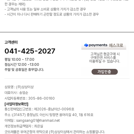
한 경우는 제외)
- 고객님의 사용 또는 일부 소비로 상품의 가치가 감소한 경우
- 시간이 지나 다시 판매하기 곤란할 정도로 상품의 가치가 감소한 경우
고객센터
041-425-2027
평일 10:00 ~ 17:00
점심시간 12:00 ~13:00
주말 및 공휴일은 휴무입니다.
상호명 : (주)상상이상
대표이사 : 송임순
사업자등록번호 : 305-86-00160
[사업자정보확인]
통신판매업신고번호 : 제2026-충남아산-0096호
주소 :(31457) 충청남도 아산시 탕정면 용머리길 40, 1동 616호
이메일 : sangsang01@hanmail.net
개인정보취급책임자 : 최은실
굿뜨래몰은 부여군청의 위탁으로 (주)상상이상에서 관리하는 쇼핑몰입니다.