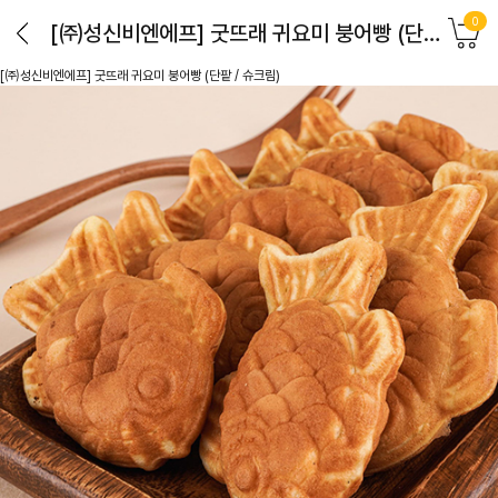
0
[㈜성신비엔에프] 굿뜨래 귀요미 붕어빵 (단팥 / 슈크림)
[㈜성신비엔에프] 굿뜨래 귀요미 붕어빵 (단팥 / 슈크림)