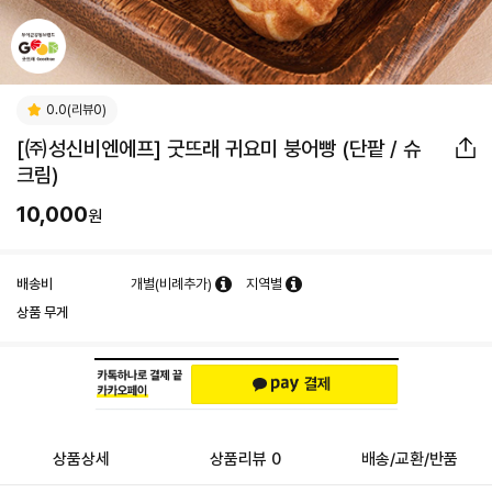
0.0(리뷰0)
[㈜성신비엔에프] 굿뜨래 귀요미 붕어빵 (단팥 / 슈
크림)
10,000
원
배송비
개별(비례추가)
지역별
상품 무게
상품상세
상품리뷰 0
배송/교환/반품