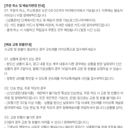
[주문 취소 및 배송지변경 안내]
01. 주문의 취소, 주소변경은 오전 09:00까지 마이페이지에서 가능합니다. 이후에는 발송처
리되오니 이점 양해부탁드립니다.
- [상품준비] 단계에서만 취소 및 배송지 변경 가능(로그인>마이페이지)
02. 카드 환불은 카드사 정책에 따르며, 자세한 내용은 카드사로 문의부탁드립니다.
- 결제 취소 시 사용하신 적립금과 쿠폰도 모두 복원됩니다.(일정 시간 소요)
[배송 교환 환불안내]
ㅁ교환 및 환불이 필요하신 경우 굿뜨래몰 카카오톡으로 접수해주세요ㅁ
01. 상품에 문제가 있는 경우
- 받으신 상품이 표시, 광고 내용 또는 계약 내용과 다른 경우에는 상품을 받은 날로부터 신선
상품의 경우 3일이내, 쌀류/가공상품의 경우 14일이내에 교환 및 환불을 요청하실 수 있습니
다
- 정확한 상태를 확인할 수 있도록 굿뜨래몰 카카오톡채널에 사진을 접수부탁드립니다.
02. 단순 변심, 주문 착오의 경우
- (신선/냉장/냉동식품) : 재판매가 불가능한 특성상 단순변심, 주문 착오 시 교환 및 반품이 어
려운 점 양해부탁드립니다. 또한 개인적인 기호(맛, 모양) 등으로는 교환 및 환불 불가합니다.
- (유통기한 30일 이상 식품) : 상품을 받으신 날로부터 7일 이내에 굿뜨래몰 카카오톡 채널로
문의해주세요. 단순 변심 및 주문 착오의 경우 왕복배송비를 부담하셔야 합니다.(상품별 상이)
03. 교환 반품이 불가한 경우
(다음의 경우 교환 및 환불이 어려울 수 있으니 양해부탁드립니다.)
- 고객님의 책임있는 사유로 상품이 멸실되거나 훼손된 경우(단, 상품확인을 위해 포장을 훼손