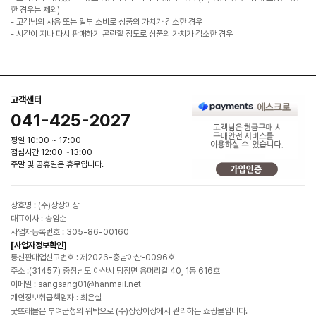
한 경우는 제외)
- 고객님의 사용 또는 일부 소비로 상품의 가치가 감소한 경우
- 시간이 지나 다시 판매하기 곤란할 정도로 상품의 가치가 감소한 경우
고객센터
041-425-2027
평일 10:00 ~ 17:00
점심시간 12:00 ~13:00
주말 및 공휴일은 휴무입니다.
상호명 : (주)상상이상
대표이사 : 송임순
사업자등록번호 : 305-86-00160
[사업자정보확인]
통신판매업신고번호 : 제2026-충남아산-0096호
주소 :(31457) 충청남도 아산시 탕정면 용머리길 40, 1동 616호
이메일 : sangsang01@hanmail.net
개인정보취급책임자 : 최은실
굿뜨래몰은 부여군청의 위탁으로 (주)상상이상에서 관리하는 쇼핑몰입니다.