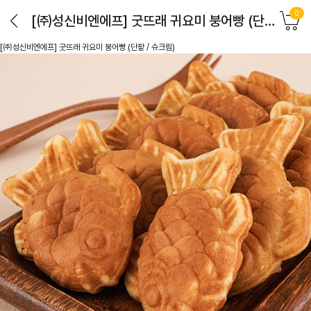
0
[㈜성신비엔에프] 굿뜨래 귀요미 붕어빵 (단팥 / 슈크림)
[㈜성신비엔에프] 굿뜨래 귀요미 붕어빵 (단팥 / 슈크림)