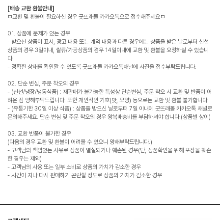
[배송 교환 환불안내]
ㅁ교환 및 환불이 필요하신 경우 굿뜨래몰 카카오톡으로 접수해주세요ㅁ
01. 상품에 문제가 있는 경우
- 받으신 상품이 표시, 광고 내용 또는 계약 내용과 다른 경우에는 상품을 받은 날로부터 신선
상품의 경우 3일이내, 쌀류/가공상품의 경우 14일이내에 교환 및 환불을 요청하실 수 있습니
다
- 정확한 상태를 확인할 수 있도록 굿뜨래몰 카카오톡채널에 사진을 접수부탁드립니다.
02. 단순 변심, 주문 착오의 경우
- (신선/냉장/냉동식품) : 재판매가 불가능한 특성상 단순변심, 주문 착오 시 교환 및 반품이 어
려운 점 양해부탁드립니다. 또한 개인적인 기호(맛, 모양) 등으로는 교환 및 환불 불가합니다.
- (유통기한 30일 이상 식품) : 상품을 받으신 날로부터 7일 이내에 굿뜨래몰 카카오톡 채널로
문의해주세요. 단순 변심 및 주문 착오의 경우 왕복배송비를 부담하셔야 합니다.(상품별 상이)
03. 교환 반품이 불가한 경우
(다음의 경우 교환 및 환불이 어려울 수 있으니 양해부탁드립니다.)
- 고객님의 책임있는 사유로 상품이 멸실되거나 훼손된 경우(단, 상품확인을 위해 포장을 훼손
한 경우는 제외)
- 고객님의 사용 또는 일부 소비로 상품의 가치가 감소한 경우
- 시간이 지나 다시 판매하기 곤란할 정도로 상품의 가치가 감소한 경우