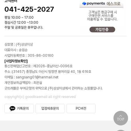
고객센터
041-425-2027
평일 10:00 ~ 17:00
점심시간 12:00 ~13:00
주말 및 공휴일은 휴무입니다.
상호명 : (주)상상이상
대표이사 : 송임순
사업자등록번호 : 305-86-00160
[사업자정보확인]
통신판매업신고번호 : 제2026-충남아산-0096호
주소 :(31457) 충청남도 아산시 탕정면 용머리길 40, 1동 616호
이메일 : sangsang01@hanmail.net
개인정보취급책임자 : 최은실
굿뜨래몰은 부여군청의 위탁으로 (주)상상이상에서 관리하는 쇼핑몰입니다.
copyright(c) goodtraemall all right reserved
카톡문의
입점제휴문의
PC버전
TOP