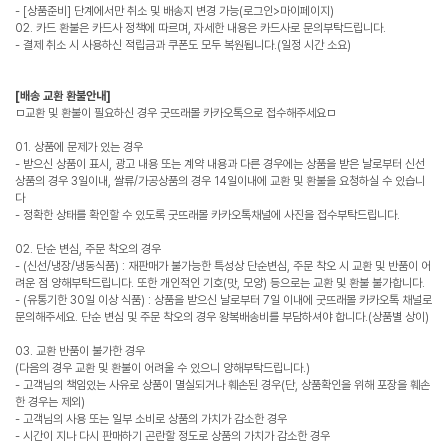
- [상품준비] 단계에서만 취소 및 배송지 변경 가능(로그인>마이페이지)
02. 카드 환불은 카드사 정책에 따르며, 자세한 내용은 카드사로 문의부탁드립니다.
- 결제 취소 시 사용하신 적립금과 쿠폰도 모두 복원됩니다.(일정 시간 소요)
[배송 교환 환불안내]
ㅁ교환 및 환불이 필요하신 경우 굿뜨래몰 카카오톡으로 접수해주세요ㅁ
01. 상품에 문제가 있는 경우
- 받으신 상품이 표시, 광고 내용 또는 계약 내용과 다른 경우에는 상품을 받은 날로부터 신선
상품의 경우 3일이내, 쌀류/가공상품의 경우 14일이내에 교환 및 환불을 요청하실 수 있습니
다
- 정확한 상태를 확인할 수 있도록 굿뜨래몰 카카오톡채널에 사진을 접수부탁드립니다.
02. 단순 변심, 주문 착오의 경우
- (신선/냉장/냉동식품) : 재판매가 불가능한 특성상 단순변심, 주문 착오 시 교환 및 반품이 어
려운 점 양해부탁드립니다. 또한 개인적인 기호(맛, 모양) 등으로는 교환 및 환불 불가합니다.
- (유통기한 30일 이상 식품) : 상품을 받으신 날로부터 7일 이내에 굿뜨래몰 카카오톡 채널로
문의해주세요. 단순 변심 및 주문 착오의 경우 왕복배송비를 부담하셔야 합니다.(상품별 상이)
03. 교환 반품이 불가한 경우
(다음의 경우 교환 및 환불이 어려울 수 있으니 양해부탁드립니다.)
- 고객님의 책임있는 사유로 상품이 멸실되거나 훼손된 경우(단, 상품확인을 위해 포장을 훼손
한 경우는 제외)
- 고객님의 사용 또는 일부 소비로 상품의 가치가 감소한 경우
- 시간이 지나 다시 판매하기 곤란할 정도로 상품의 가치가 감소한 경우