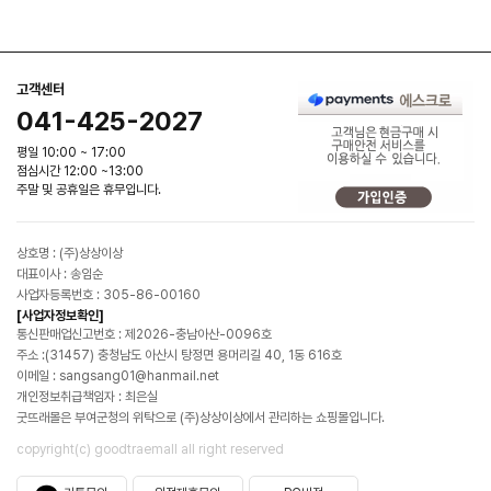
고객센터
041-425-2027
평일 10:00 ~ 17:00
점심시간 12:00 ~13:00
주말 및 공휴일은 휴무입니다.
상호명 : (주)상상이상
대표이사 : 송임순
사업자등록번호 : 305-86-00160
[사업자정보확인]
통신판매업신고번호 : 제2026-충남아산-0096호
주소 :(31457) 충청남도 아산시 탕정면 용머리길 40, 1동 616호
이메일 : sangsang01@hanmail.net
개인정보취급책임자 : 최은실
굿뜨래몰은 부여군청의 위탁으로 (주)상상이상에서 관리하는 쇼핑몰입니다.
copyright(c) goodtraemall all right reserved