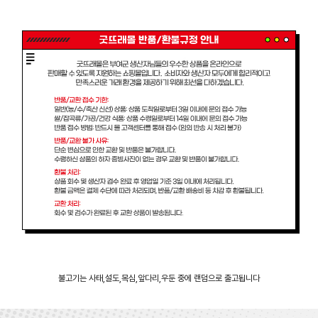
불고기는 사태,설도,목심,앞다리,우둔 중에 랜덤으로 출고됩니다