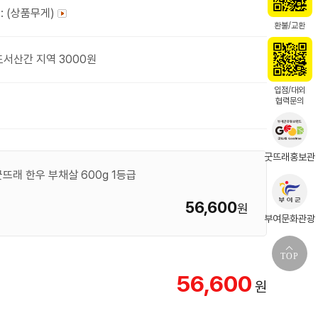
: (상품무게)
환불/교환
도서산간 지역 3000원
입점/대외
협력문의
굿뜨래홍보관
래 한우 부채살 600g 1등급
56,600
원
부여문화관광
TOP
56,600
원