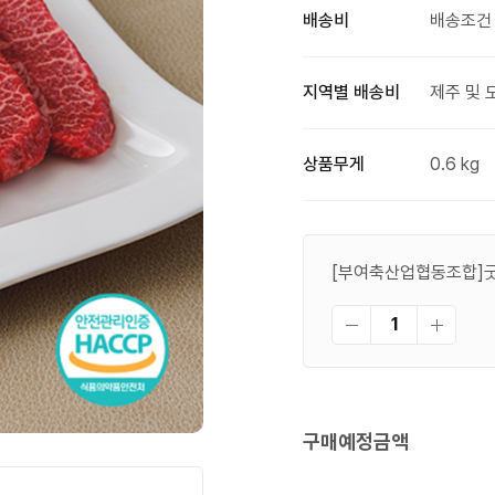
배송비
배송조건 
지역별 배송비
제주 및 
상품무게
0.6 kg
[부여축산업협동조합]굿뜨
구매예정금액