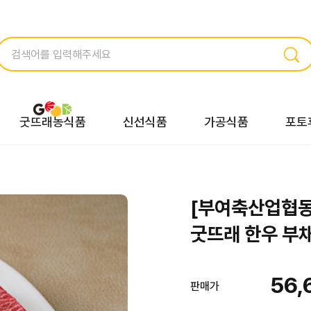
굿뜨래농식품
신선식품
가공식품
포토
[부여축산업협동
굿뜨래 한우 부채
56,
판매가