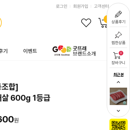
로그인
회원가입
고객센터
0
상품후기
찜한상품
굿뜨래
후기
이벤트
브랜드소개
0
장바구니
최근 본
조합]
살 600g 1등급
600
원