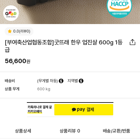
0.0(리뷰0)
[부여축산업협동조합]굿뜨래 한우 업진살 600g 1등
급
56,600
원
배송비
(무게별 차등)
지역별
상품 무게
600 kg
상품상세
상품리뷰 0
배송/교환/반품