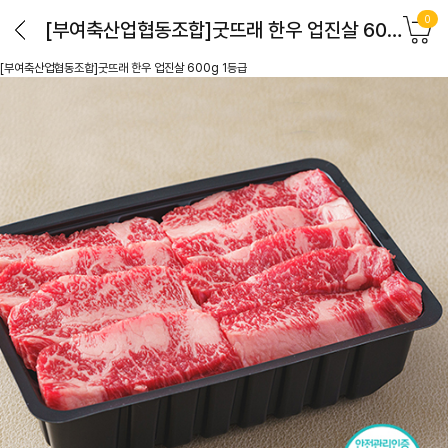
0
[부여축산업협동조합]굿뜨래 한우 업진살 600g 1등급
[부여축산업협동조합]굿뜨래 한우 업진살 600g 1등급