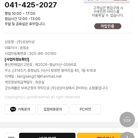
041-425-2027
평일 10:00 ~ 17:00
점심시간 12:00 ~13:00
주말 및 공휴일은 휴무입니다.
상호명 : (주)상상이상
대표이사 : 송임순
사업자등록번호 : 305-86-00160
[사업자정보확인]
통신판매업신고번호 : 제2026-충남아산-0096호
주소 :(31457) 충청남도 아산시 탕정면 용머리길 40, 1동 616호
이메일 : sangsang01@hanmail.net
개인정보취급책임자 : 최은실
굿뜨래몰은 부여군청의 위탁으로 (주)상상이상에서 관리하는 쇼핑몰입니다.
copyright(c) goodtraemall all right reserved
카톡문의
입점제휴문의
PC버전
TOP