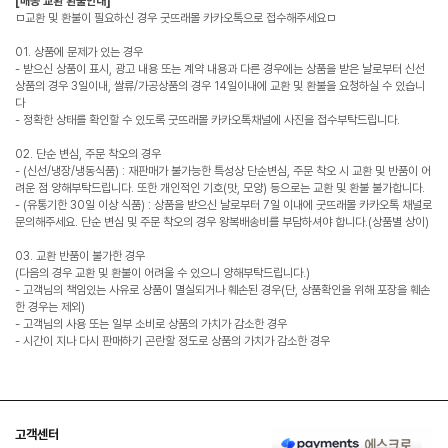
[배송 교환 환불안내]
ㅁ교환 및 환불이 필요하신 경우 굿뜨래몰 카카오톡으로 접수해주세요ㅁ
01. 상품에 문제가 있는 경우
- 받으신 상품이 표시, 광고 내용 또는 계약 내용과 다른 경우에는 상품을 받은 날로부터 신선
상품의 경우 3일이내, 쌀류/가공상품의 경우 14일이내에 교환 및 환불을 요청하실 수 있습니
다
- 정확한 상태를 확인할 수 있도록 굿뜨래몰 카카오톡채널에 사진을 접수부탁드립니다.
02. 단순 변심, 주문 착오의 경우
- (신선/냉장/냉동식품) : 재판매가 불가능한 특성상 단순변심, 주문 착오 시 교환 및 반품이 어
려운 점 양해부탁드립니다. 또한 개인적인 기호(맛, 모양) 등으로는 교환 및 환불 불가합니다.
- (유통기한 30일 이상 식품) : 상품을 받으신 날로부터 7일 이내에 굿뜨래몰 카카오톡 채널로
문의해주세요. 단순 변심 및 주문 착오의 경우 왕복배송비를 부담하셔야 합니다.(상품별 상이)
03. 교환 반품이 불가한 경우
(다음의 경우 교환 및 환불이 어려울 수 있으니 양해부탁드립니다.)
- 고객님의 책임있는 사유로 상품이 멸실되거나 훼손된 경우(단, 상품확인을 위해 포장을 훼손
한 경우는 제외)
- 고객님의 사용 또는 일부 소비로 상품의 가치가 감소한 경우
- 시간이 지나 다시 판매하기 곤란할 정도로 상품의 가치가 감소한 경우
고객센터