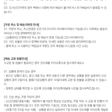
다.
03. 도서산간지역의 경우 택배사 사정에 따라 배송이 불가하거나 추가배송비가 발생할 수 있
습니다.
[주문 취소 및 배송지변경 안내]
01. 주문의 취소, 주소변경은 오전 09:00까지 마이페이지에서 가능합니다. 이후에는 발송처
리되오니 이점 양해부탁드립니다.
- [상품준비] 단계에서만 취소 및 배송지 변경 가능(로그인>마이페이지)
02. 카드 환불은 카드사 정책에 따르며, 자세한 내용은 카드사로 문의부탁드립니다.
- 결제 취소 시 사용하신 적립금과 쿠폰도 모두 복원됩니다.(일정 시간 소요)
[배송 교환 환불안내]
ㅁ교환 및 환불이 필요하신 경우 굿뜨래몰 카카오톡으로 접수해주세요ㅁ
01. 상품에 문제가 있는 경우
- 받으신 상품이 표시, 광고 내용 또는 계약 내용과 다른 경우에는 상품을 받은 날로부터 신선
상품의 경우 3일이내, 쌀류/가공상품의 경우 14일이내에 교환 및 환불을 요청하실 수 있습니
다
- 정확한 상태를 확인할 수 있도록 굿뜨래몰 카카오톡채널에 사진을 접수부탁드립니다.
02. 단순 변심, 주문 착오의 경우
- (신선/냉장/냉동식품) : 재판매가 불가능한 특성상 단순변심, 주문 착오 시 교환 및 반품이 어
려운 점 양해부탁드립니다. 또한 개인적인 기호(맛, 모양) 등으로는 교환 및 환불 불가합니다.
- (유통기한 30일 이상 식품) : 상품을 받으신 날로부터 7일 이내에 굿뜨래몰 카카오톡 채널로