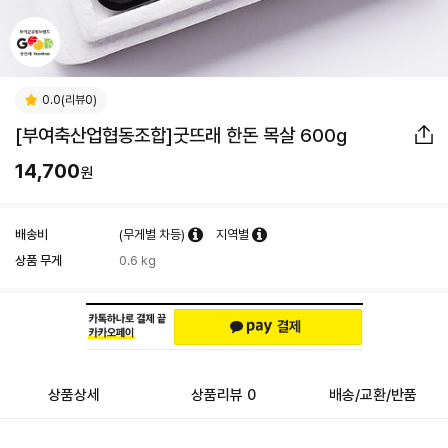
0.0(리뷰0)
[부여축산업협동조합]굿뜨래 한돈 목살 600g
14,700
원
배송비
(무게별 차등)
지역별
상품 무게
0.6 kg
상품상세
상품리뷰 0
배송/교환/반품