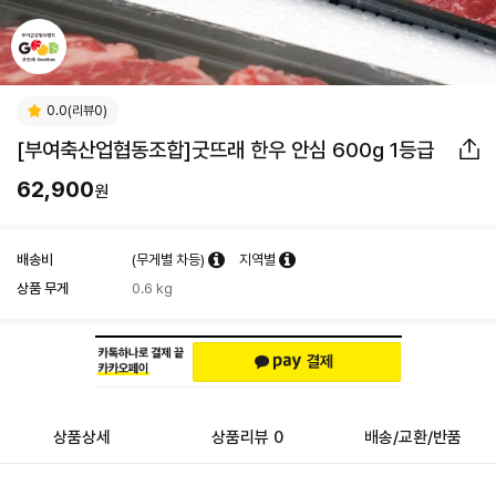
0.0(리뷰0)
[부여축산업협동조합]굿뜨래 한우 안심 600g 1등급
62,900
원
배송비
(무게별 차등)
지역별
상품 무게
0.6 kg
상품상세
상품리뷰 0
배송/교환/반품