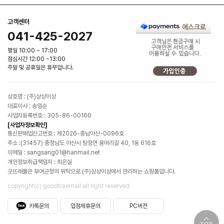
고객센터
041-425-2027
평일 10:00 ~ 17:00
점심시간 12:00 ~13:00
주말 및 공휴일은 휴무입니다.
상호명 : (주)상상이상
대표이사 : 송임순
사업자등록번호 : 305-86-00160
[사업자정보확인]
통신판매업신고번호 : 제2026-충남아산-0096호
주소 :(31457) 충청남도 아산시 탕정면 용머리길 40, 1동 616호
이메일 : sangsang01@hanmail.net
개인정보취급책임자 : 최은실
굿뜨래몰은 부여군청의 위탁으로 (주)상상이상에서 관리하는 쇼핑몰입니다.
copyright(c) goodtraemall all right reserved
카톡문의
입점제휴문의
PC버전