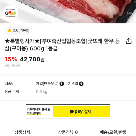
0.0(리뷰0)
★특별행사가★[부여축산업협동조합]굿뜨래 한우 등
심(구이용) 600g 1등급
15
%
42,700
원
50,400원
배송비
개별(단품무료)
지역별
상품 무게
0.6 kg
상품상세
상품리뷰 0
배송/교환/반품