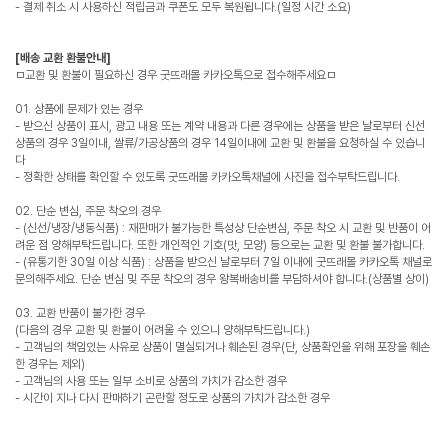
- 결제 취소 시 사용하신 적립금과 쿠폰도 모두 복원됩니다.(일정 시간 소요)
[배송 교환 환불안내]
ㅁ교환 및 환불이 필요하신 경우 굿뜨래몰 카카오톡으로 접수해주세요ㅁ
01. 상품에 문제가 있는 경우
- 받으신 상품이 표시, 광고 내용 또는 계약 내용과 다른 경우에는 상품을 받은 날로부터 신선
상품의 경우 3일이내, 쌀류/가공상품의 경우 14일이내에 교환 및 환불을 요청하실 수 있습니
다
- 정확한 상태를 확인할 수 있도록 굿뜨래몰 카카오톡채널에 사진을 접수부탁드립니다.
02. 단순 변심, 주문 착오의 경우
- (신선/냉장/냉동식품) : 재판매가 불가능한 특성상 단순변심, 주문 착오 시 교환 및 반품이 어
려운 점 양해부탁드립니다. 또한 개인적인 기호(맛, 모양) 등으로는 교환 및 환불 불가합니다.
- (유통기한 30일 이상 식품) : 상품을 받으신 날로부터 7일 이내에 굿뜨래몰 카카오톡 채널로
문의해주세요. 단순 변심 및 주문 착오의 경우 왕복배송비를 부담하셔야 합니다.(상품별 상이)
03. 교환 반품이 불가한 경우
(다음의 경우 교환 및 환불이 어려울 수 있으니 양해부탁드립니다.)
- 고객님의 책임있는 사유로 상품이 멸실되거나 훼손된 경우(단, 상품확인을 위해 포장을 훼손
한 경우는 제외)
- 고객님의 사용 또는 일부 소비로 상품의 가치가 감소한 경우
- 시간이 지나 다시 판매하기 곤란할 정도로 상품의 가치가 감소한 경우