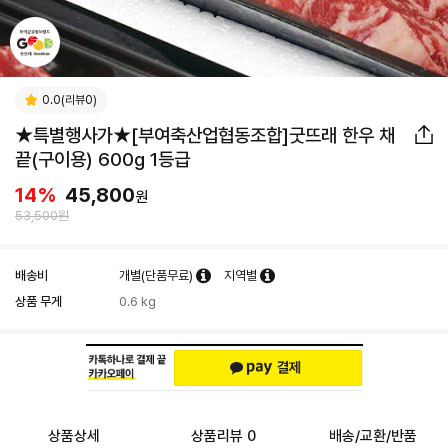
0.0(리뷰0)
★특별행사가★[부여축산업협동조합]굿뜨래 한우 채
끝(구이용) 600g 1등급
14
%
45,800
원
53,500원
배송비
개별(단품무료)
지역별
상품 무게
0.6 kg
상품상세
상품리뷰 0
배송/교환/반품