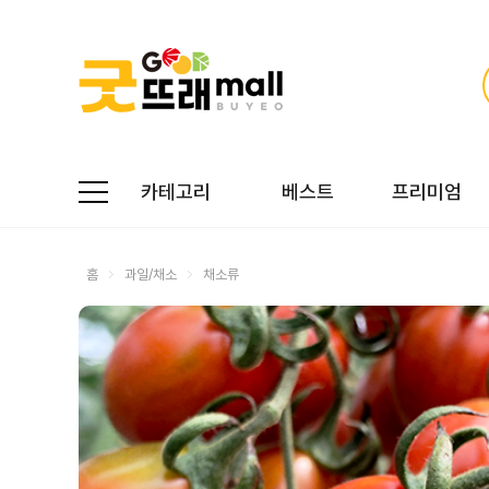
카테고리
베스트
프리미엄
홈
과일/채소
채소류