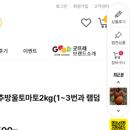
로그인
회원가입
고객센터
0
상품후기
찜한상품
굿뜨래
후기
이벤트
브랜드소개
0
장바구니
최근 본
추방울토마토2kg(1~3번과 램덤