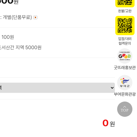
500
원
환불/교환
: 개별(단품무료)
 100원
입점/대외
협력문의
도서산간 지역 5000원
굿뜨래홍보관
부여문화관광
TOP
0
원