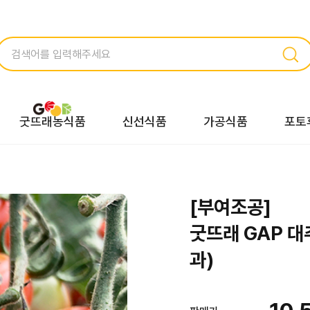
굿뜨래농식품
신선식품
가공식품
포토
[부여조공]
굿뜨래 GAP 대
과)