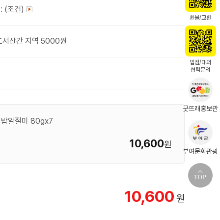
: (조건)
환불/교환
도서산간 지역 5000원
입점/대외
협력문의
굿뜨래홍보관
 밥알절미 80gⅹ7
10,600
원
부여문화관광
TOP
10,600
원