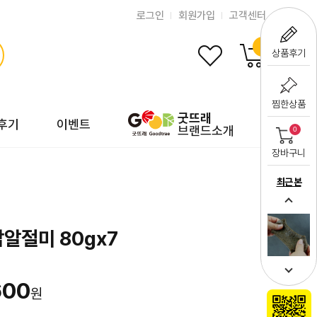
로그인
회원가입
고객센터
0
상품후기
찜한상품
굿뜨래
후기
이벤트
브랜드소개
0
장바구니
최근 본
알절미 80gⅹ7
600
원