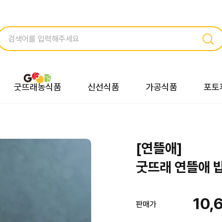
굿뜨래농식품
신선식품
가공식품
포토
[연뜰애]
굿뜨래 연뜰애 밥
10,
판매가