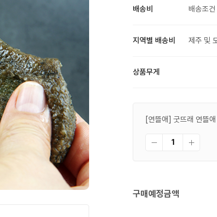
배송비
배송조건 
지역별 배송비
제주 및 
상품무게
[연뜰애] 굿뜨래 연뜰애
구매예정금액