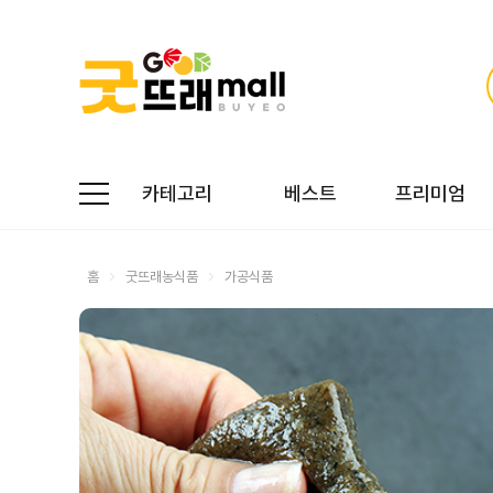
카테고리
베스트
프리미엄
홈
굿뜨래농식품
가공식품