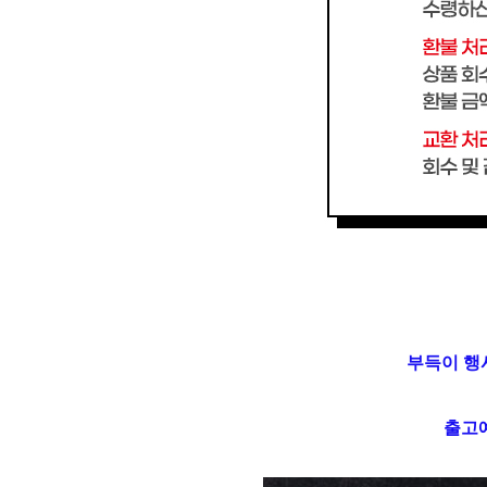
부득이 행
출고