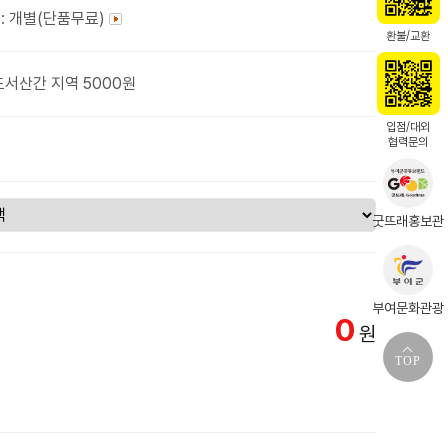
: 개별(단품무료)
환불/교환
도서산간 지역 5000원
입점/대외
협력문의
굿뜨래홍보관
부여문화관광
0
원
TOP