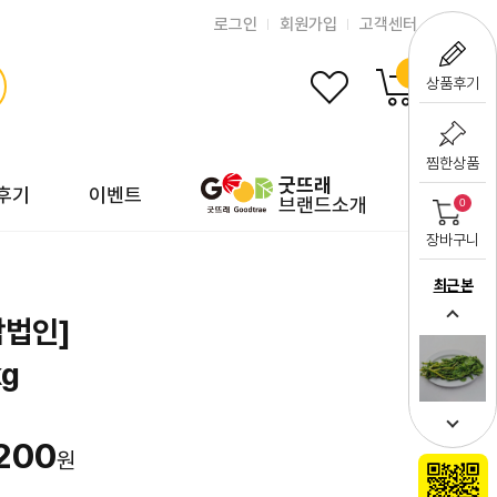
로그인
회원가입
고객센터
0
상품후기
찜한상품
굿뜨래
후기
이벤트
브랜드소개
0
장바구니
최근 본
법인]
g
200
원