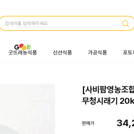
굿뜨래농식품
신선식품
가공식품
포토
[사비팜영농조합
무청시래기 20k
34,
판매가