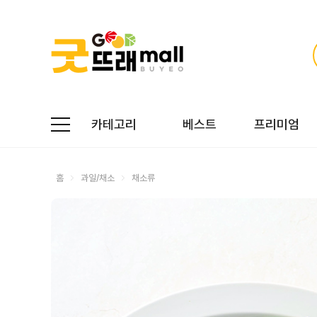
카테고리
베스트
프리미엄
홈
과일/채소
채소류