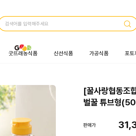
굿뜨래농식품
신선식품
가공식품
포토
[꿀사랑협동조합
벌꿀 튜브형(50
31,
판매가