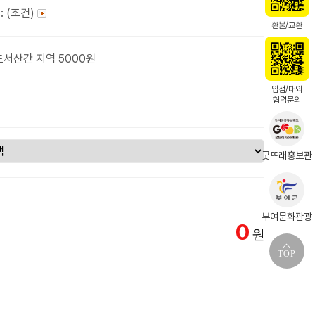
: (조건)
환불/교환
도서산간 지역 5000원
입점/대외
협력문의
굿뜨래홍보관
부여문화관광
0
원
TOP