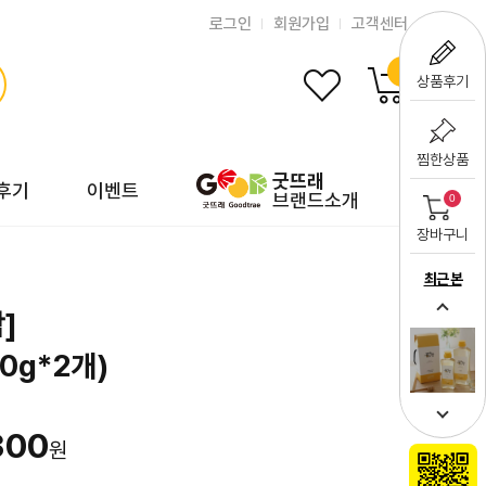
로그인
회원가입
고객센터
0
상품후기
찜한상품
굿뜨래
후기
이벤트
브랜드소개
0
장바구니
최근 본
]
0g*2개)
300
원