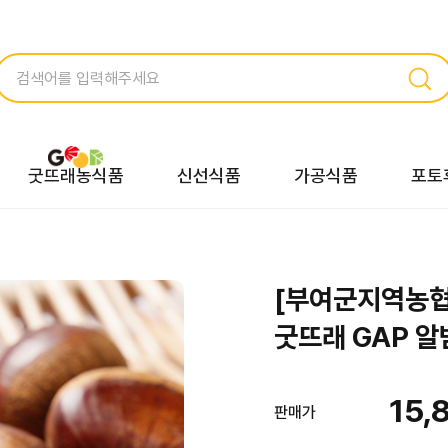
굿뜨래농식품
신선식품
가공식품
포토
[부여군지역농
굿뜨래 GAP 알밤
15,
판매가