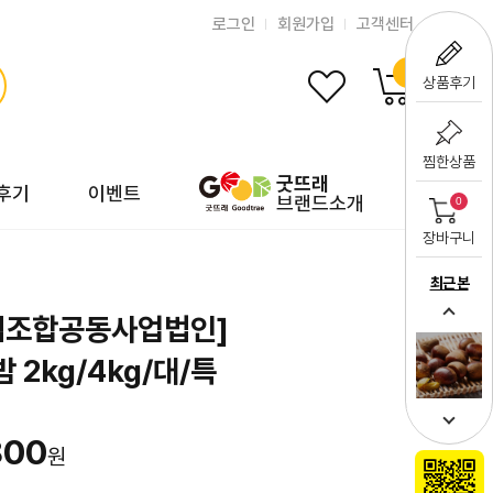
로그인
회원가입
고객센터
0
상품후기
찜한상품
굿뜨래
후기
이벤트
브랜드소개
0
장바구니
최근 본
협조합공동사업법인]
 2kg/4kg/대/특
800
원