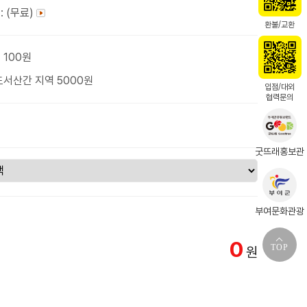
: (무료)
환불/교환
 100원
도서산간 지역 5000원
입점/대외
협력문의
굿뜨래홍보관
부여문화관광
0
TOP
원