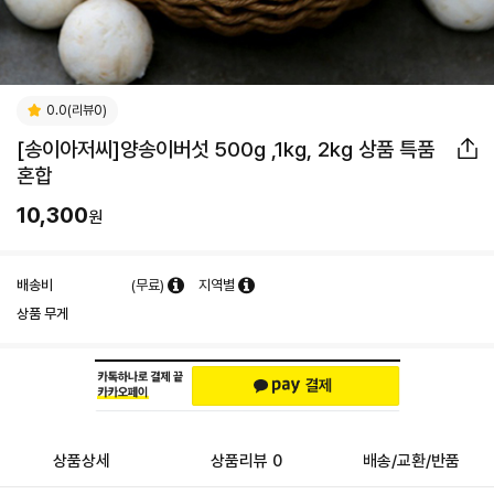
0.0(리뷰0)
[송이아저씨]양송이버섯 500g ,1kg, 2kg 상품 특품
혼합
10,300
원
배송비
(무료)
지역별
상품 무게
상품상세
상품리뷰 0
배송/교환/반품