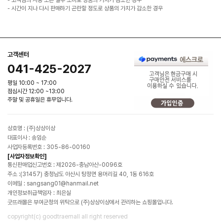
- 시간이 지나 다시 판매하기 곤란할 정도로 상품의 가치가 감소한 경우
고객센터
041-425-2027
평일 10:00 ~ 17:00
점심시간 12:00 ~13:00
주말 및 공휴일은 휴무입니다.
상호명 : (주)상상이상
대표이사 : 송임순
사업자등록번호 : 305-86-00160
[사업자정보확인]
통신판매업신고번호 : 제2026-충남아산-0096호
주소 :(31457) 충청남도 아산시 탕정면 용머리길 40, 1동 616호
이메일 : sangsang01@hanmail.net
개인정보취급책임자 : 최은실
굿뜨래몰은 부여군청의 위탁으로 (주)상상이상에서 관리하는 쇼핑몰입니다.
copyright(c) goodtraemall all right reserved