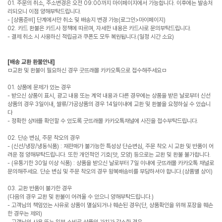
01. 주문의 취소, 주소변경은 오전 09:00까지 마이페이지에서 가능합니다. 이후에는 발송처
리되오니 이점 양해부탁드립니다.
- [상품준비] 단계에서만 취소 및 배송지 변경 가능(로그인>마이페이지)
02. 카드 환불은 카드사 정책에 따르며, 자세한 내용은 카드사로 문의부탁드립니다.
- 결제 취소 시 사용하신 적립금과 쿠폰도 모두 복원됩니다.(일정 시간 소요)
[배송 교환 환불안내]
ㅁ교환 및 환불이 필요하신 경우 굿뜨래몰 카카오톡으로 접수해주세요ㅁ
01. 상품에 문제가 있는 경우
- 받으신 상품이 표시, 광고 내용 또는 계약 내용과 다른 경우에는 상품을 받은 날로부터 신선
상품의 경우 3일이내, 쌀류/가공상품의 경우 14일이내에 교환 및 환불을 요청하실 수 있습니
다
- 정확한 상태를 확인할 수 있도록 굿뜨래몰 카카오톡채널에 사진을 접수부탁드립니다.
02. 단순 변심, 주문 착오의 경우
- (신선/냉장/냉동식품) : 재판매가 불가능한 특성상 단순변심, 주문 착오 시 교환 및 반품이 어
려운 점 양해부탁드립니다. 또한 개인적인 기호(맛, 모양) 등으로는 교환 및 환불 불가합니다.
- (유통기한 30일 이상 식품) : 상품을 받으신 날로부터 7일 이내에 굿뜨래몰 카카오톡 채널로
문의해주세요. 단순 변심 및 주문 착오의 경우 왕복배송비를 부담하셔야 합니다.(상품별 상이)
03. 교환 반품이 불가한 경우
(다음의 경우 교환 및 환불이 어려울 수 있으니 양해부탁드립니다.)
- 고객님의 책임있는 사유로 상품이 멸실되거나 훼손된 경우(단, 상품확인을 위해 포장을 훼손
한 경우는 제외)
- 고객님의 사용 또는 일부 소비로 상품의 가치가 감소한 경우