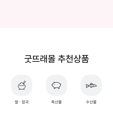
굿뜨래몰 추천상품
쌀ㆍ잡곡
축산물
수산물