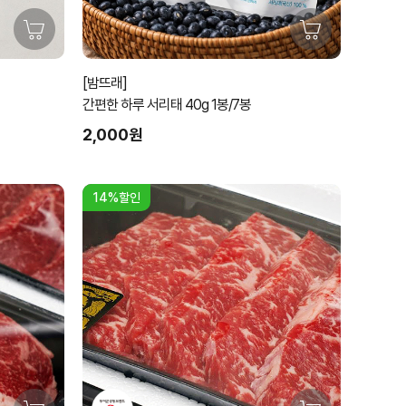
[밤뜨래]
간편한 하루 서리태 40g 1봉/7봉
2,000원
14%할인