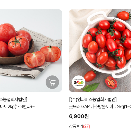
59%할인
[(주)영파머스농업회사법인]
[노루골농원]
굿뜨래 GAP 대추방울토마토2kg(1~3번과)
유기농 깐밤 50
6,900원
59%
11,
27,000원
상품후기
(27)