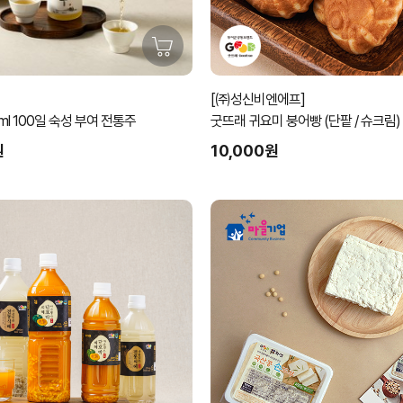
[㈜성신비엔에프]
부여주 500ml 100일 숙성 부여 전통주
굿뜨래 귀요미 붕어빵 (단팥 / 슈크림)
원
10,000원