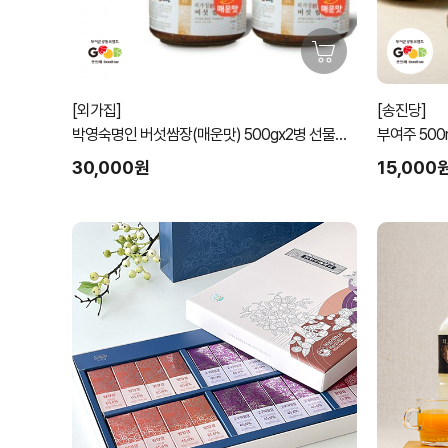
[외가집]
[송진당]
박영숙명인 버섯쌈장(매운맛) 500gx2병 선물세
트
30,000원
15,000