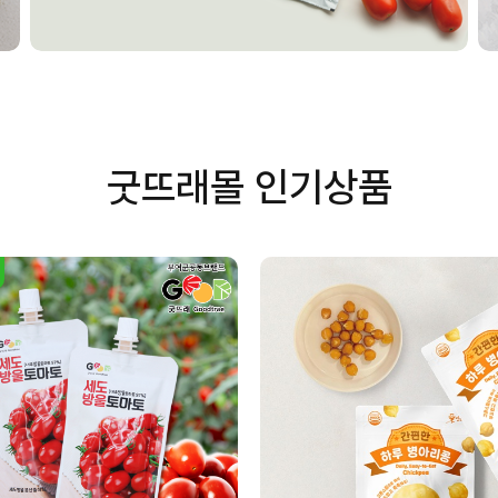
굿뜨래몰 인기상품