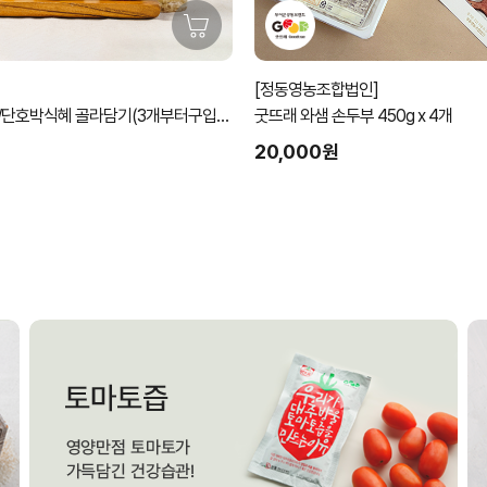
[정동영농조합법인]
/단호박식혜 골라담기(3개부터구입가
굿뜨래 와샘 손두부 450g x 4개
20,000원