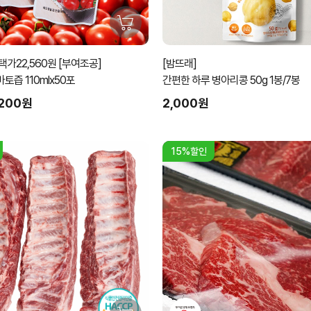
가22,560원 [부여조공]
[밤뜨래]
즙 110mlx50포
간편한 하루 병아리콩 50g 1봉/7봉
,200원
2,000원
15%할인