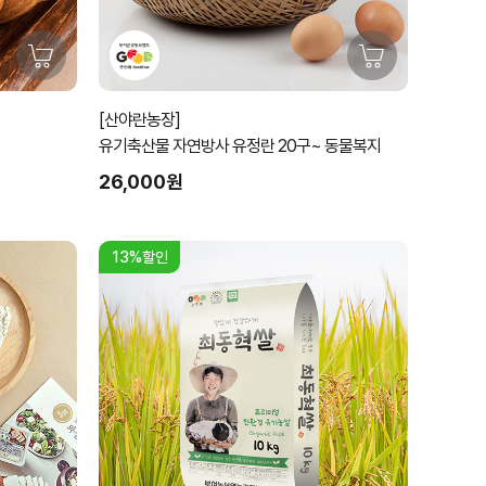
[산야란농장]
유기축산물 자연방사 유정란 20구~ 동물복지
26,000원
13%할인