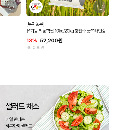
[부여농부]
유기농 최동혁쌀 10kg/20kg 향진주 굿뜨래인증
13%
52,200원
60,000원