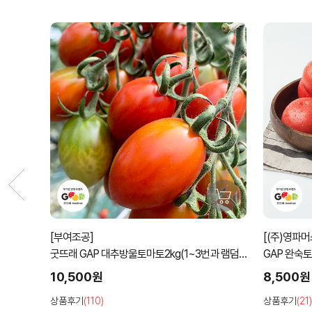
[(주)영파머스농업회사법인]
방울토마토2kg(1~3번과 램덤
GAP 완숙토마토2kg(1~3번과)~
8,500원
상품후기
(21)