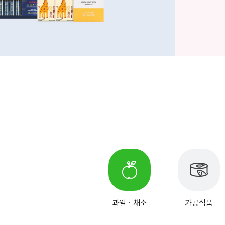
과일ㆍ채소
가공식품