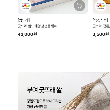
[밤뜨래]
[옥경식품]
굿뜨래 밤뜨래양갱선물세트
굿뜨래 전통
능)
42,000원
3,500원