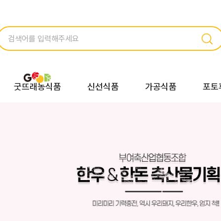
굿뜨래농식품
신선식품
가공식품
포토