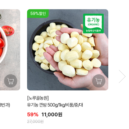
37%할인
[주암농원] 약품처리하지 않은 유기농 깐
0g/1kg/비품/중/대
비품/500g정품
000원
37%
10,000원
15,900원