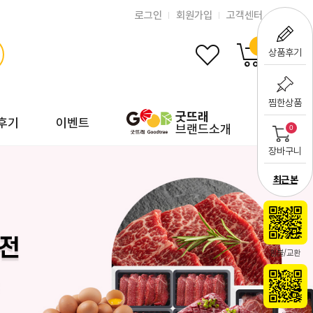
로그인
회원가입
고객센터
0
상품후기
찜한상품
굿뜨래
후기
이벤트
브랜드소개
0
장바구니
최근 본
환불/교환