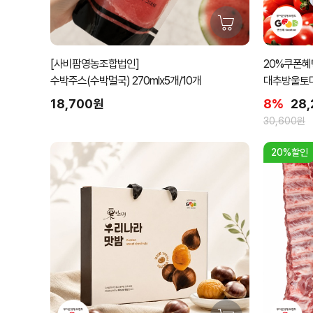
[사비팜영농조합법인]
20%쿠폰혜택
수박주스(수박멀국) 270mlx5개/10개
대추방울토마토
18,700원
8%
28
30,600원
20%할인