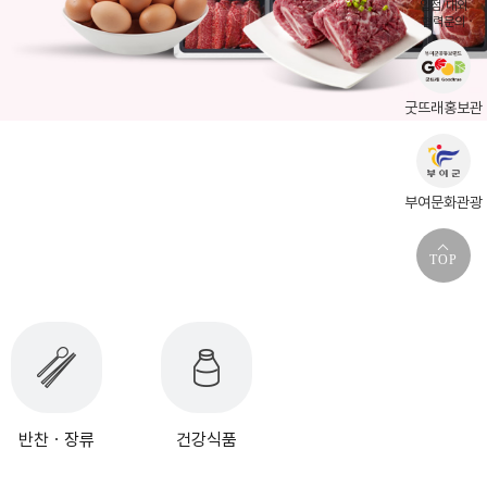
입점/대외
협력문의
굿뜨래홍보관
부여문화관광
TOP
반찬ㆍ장류
건강식품